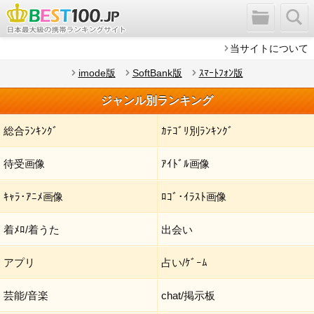
当サイトについて
imode版
SoftBank版
ｽﾏｰﾄﾌｫﾝ版
ジャンル別ランキング
総合ﾗﾝｷﾝｸﾞ
ｶﾃｺﾞﾘ別ﾗﾝｷﾝｸﾞ
待受画像
ｱｲﾄﾞﾙ画像
ｷｬﾗ･ｱﾆﾒ画像
ﾛｺﾞ･ｲﾗｽﾄ画像
着ﾒﾛ/着うた
出会い
アプリ
占い/ｹﾞｰﾑ
芸能/音楽
chat/掲示板