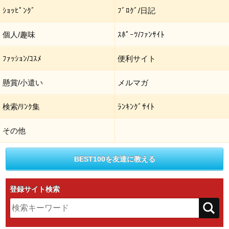
ｼｮｯﾋﾟﾝｸﾞ
ﾌﾞﾛｸﾞ/日記
個人/趣味
ｽﾎﾟｰﾂ/ﾌｧﾝｻｲﾄ
ﾌｧｯｼｮﾝ/ｺｽﾒ
便利サイト
懸賞/小遣い
メルマガ
検索/ﾘﾝｸ集
ﾗﾝｷﾝｸﾞｻｲﾄ
その他
BEST100を友達に教える
登録サイト検索