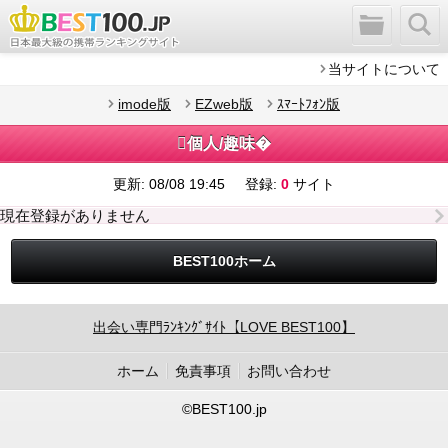
当サイトについて
imode版
EZweb版
ｽﾏｰﾄﾌｫﾝ版
個人/趣味�
更新:
08/08 19:45
登録:
0
サイト
現在登録がありません
BEST100ホーム
出会い専門ﾗﾝｷﾝｸﾞｻｲﾄ【LOVE BEST100】
ホーム
免責事項
お問い合わせ
©BEST100.jp