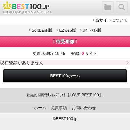
当サイトについて
SoftBank版
EZweb版
ｽﾏｰﾄﾌｫﾝ版
待受画像
更新:
08/07 18:45
登録:
0
サイト
現在登録がありません
BEST100ホーム
出会い専門ﾗﾝｷﾝｸﾞｻｲﾄ【LOVE BEST100】
ホーム
免責事項
お問い合わせ
©BEST100.jp