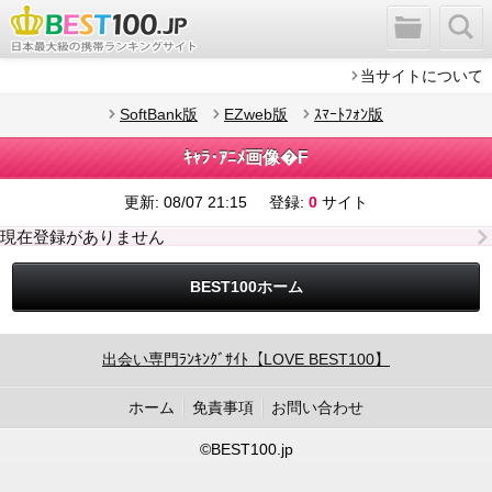
当サイトについて
SoftBank版
EZweb版
ｽﾏｰﾄﾌｫﾝ版
ｷｬﾗ･ｱﾆﾒ画像�F
更新:
08/07 21:15
登録:
0
サイト
現在登録がありません
BEST100ホーム
出会い専門ﾗﾝｷﾝｸﾞｻｲﾄ【LOVE BEST100】
ホーム
免責事項
お問い合わせ
©BEST100.jp