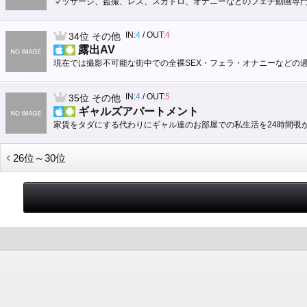
マッサージ、盗撮、レズ、スカトロ、オナニーなどのフェチ動画専
IN:
4
/
OUT:
4
34位
その他
露出AV
現在では撮影不可能な街中での全裸SEX・フェラ・オナニーなどの過
IN:
4
/
OUT:
5
35位
その他
ギャルズアパートメント
家賃をタダにする代わりにギャル達のお部屋での私生活を24時間覗
26位～30位