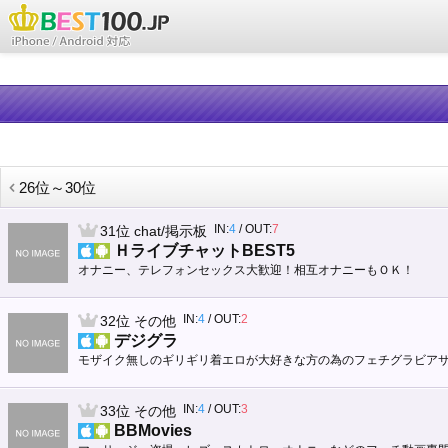
26位～30位
IN:
4
/
OUT:
7
31位
chat/掲示板
ＨライブチャットBEST5
オナニー、テレフォンセックス大歓迎！相互オナニーもＯＫ！
IN:
4
/
OUT:
2
32位
その他
デジグラ
モザイク無しのギリギリ着エロが大好きな方の為のフェチグラビア
IN:
4
/
OUT:
3
33位
その他
BBMovies